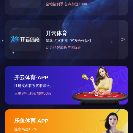
18
达拉
19
鄂托
20
五原
21
锡林
22
太仆
23
锡林
24
镶黄
25
锡林
26
锡林
27
太仆
28
乌力
29
乌力