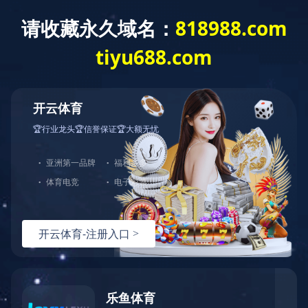
足球篮球官方直播
关于我们
新闻动态
平台