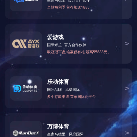
5
包头
联系我们
6
乌海
7
巴林
联系我们
8
巴林
Contact us
9
霍林
电话：0471-5223613
10
通辽
投诉电话：0471-5223607
11
通辽
邮箱：imzs@imzs.com.cn
12
霍林
网址：/
地址：内蒙古自治区呼和浩特市赛罕区鄂尔
13
乌兰
多斯东街12号银联大厦10层
14
察右
15
内蒙
16
伊金
17
内蒙