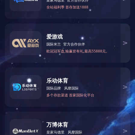
内蒙
5
项目
联系我们
6
乌海
7
内蒙
联系我们
8
内蒙
Contact us
9
大唐
电话：0471-5223613
10
中国
投诉电话：0471-5223607
11
阿巴
邮箱：imzs@imzs.com.cn
12
内蒙
网址：/
13
内蒙
地址：内蒙古自治区呼和浩特市赛罕区鄂尔
14
内蒙
多斯东街12号银联大厦10层
15
内蒙
16
鄂尔
17
内蒙
鄂尔
18
目