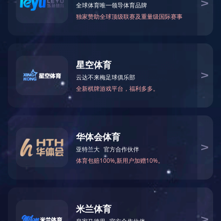
今天是：2026年8月7日 星期五
华体会体育
关于我们
About us
公司简介
组织机构
序号
公司资质
1
内蒙
2
内蒙
公司荣誉
3
乌海
4
内蒙
华体会体育