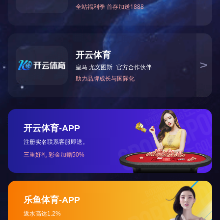
足球篮球官方直播平台
/
关于我们
Copyright © 2002-2025 华体会体育 All rights reserved.
蒙ICP备2022002449号-1